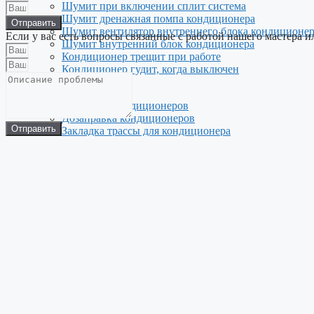
Шумит при включении сплит система
Шумит дренажная помпа кондиционера
Отправить
Шумит вентилятор внутреннего блока кондиционе
Если у вас есть вопросы связанные с работой нашего мастера и
Шумит внутренний блок кондиционера
Кондиционер трещит при работе
Кондиционер гудит, когда выключен
Услуги
Демонтаж кондиционеров
Дозаправка кондиционеров
Отправить
Закладка трассы для кондиционера
Замена кондиционеров
Обслуживание кондиционеров
Проектирование кондиционирования и вентиляции
Ремонт кондиционеров на дому
Установка кондиционеров
Чистка кондиционеров
Штробление стен под кондиционер
Menu
Услуги
Демонтаж кондиционеров
Дозаправка кондиционеров
Закладка трассы для кондиционера