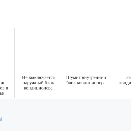
Не выключается
Шумит внутренний
За
ние
наружный блок
блок кондиционера
конд
ов в
кондиционера
ье
ра