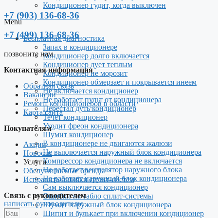
Кондиционер гудит, когда выключен
+7 (903) 136-68-36
Menu
+7 (499) 136-68-36
Бесплатная диагностика
Запах в кондиционере
позвоните нам
Кондиционер долго включается
Кондиционер дует теплым
Контактная информация
Кондиционер не морозит
Кондиционер обмерзает и покрывается инеем
Обратная связь
Не включается кондиционер
Вакансии
Не работает пульт от кондиционера
Ремонт кондиционеров в области
Перестал дуть кондиционер
Карта сайта
Течет кондиционер
Уходит фреон кондиционера
Покупателям
Шумит кондиционер
В кондиционере не двигаются жалюзи
Акции
Не выключается наружный блок кондиционера
Новости
Компрессор кондиционера не включается
Услуги
Не работает вентилятор наружного блока
Обслуживаемые бренды
Не работает наружный блок кондиционера
Исправить ошибки сплит-систем
Сам выключается кондиционер
Связь с руководителем
Ошибки на табло сплит-системы
написать руководителю
Шумит наружный блок кондиционера
Шипит и булькает при включении кондиционер