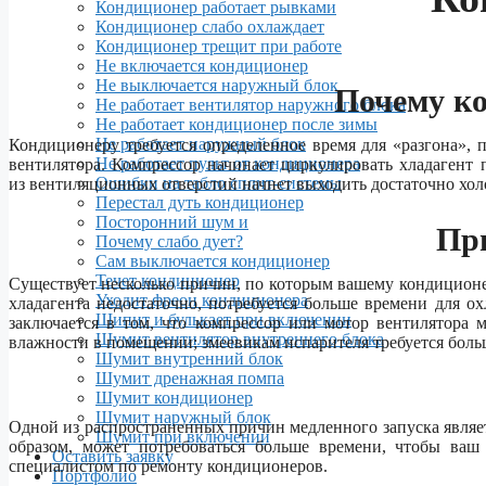
Кондиционер работает рывками
Кондиционер слабо охлаждает
Кондиционер трещит при работе
Не включается кондиционер
Не выключается наружный блок
Почему ко
Не работает вентилятор наружного блока
Не работает кондиционер после зимы
Не работает наружный блок
Кондиционеру требуется определенное время для «разгона», 
Не работает пульт от кондиционера
вентилятора. Компрессор начинает циркулировать хладагент п
Ошибки на табло сплит-системы
из вентиляционных отверстий начнет выходить достаточно хол
Перестал дуть кондиционер
Посторонний шум и
Пр
Почему слабо дует?
Сам выключается кондиционер
Течет кондиционер
Существует несколько причин, по которым вашему кондиционе
Уходит фреон кондиционера
хладагента недостаточно, потребуется больше времени для о
Шипит и булькает при включении
заключается в том, что компрессор или мотор вентилятора 
Шумит вентилятор внутреннего блока
влажности в помещении; змеевикам испарителя требуется больш
Шумит внутренний блок
Шумит дренажная помпа
Шумит кондиционер
Шумит наружный блок
Одной из распространенных причин медленного запуска являет
Шумит при включении
образом, может потребоваться больше времени, чтобы ва
Оставить заявку
специалистом по ремонту кондиционеров.
Портфолио