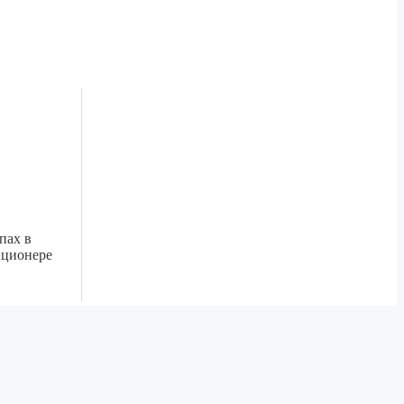
пах в
иционере