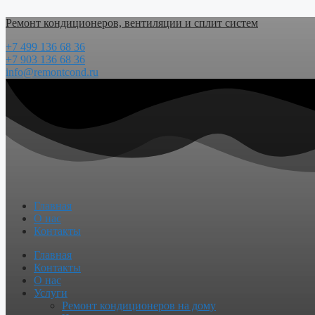
Перейти
Ремонт кондиционеров, вентиляции и сплит систем
к
содержимому
+7 499 136 68 36
+7 903 136 68 36
info@remontcond.ru
Главная
О нас
Контакты
Menu
Главная
Контакты
О нас
Услуги
Ремонт кондиционеров на дому