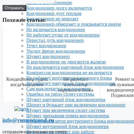
Запах в кондиционере
Кондиционер долго включается
Отправить
Кондиционер дует теплым
Кондиционер не морозит
Похожие статьи:
Кондиционер обмерзает и покрывается инеем
Не включается кондиционер
Не работает пульт от кондиционера
Перестал дуть кондиционер
Течет кондиционер
Уходит фреон кондиционера
Шумит кондиционер
В кондиционере не двигаются жалюзи
Не выключается наружный блок кондиционера
Компрессор кондиционера не включается
Не работает вентилятор наружного блока
Кондиционер гудит,
Не работает
Ремонт и
Не работает наружный блок кондиционера
когда выключен
вентилятор
обслужива
Сам выключается кондиционер
наружного блока
кондиционер
Ошибки на табло сплит-системы
Подмосков
Шумит наружный блок кондиционера
Шипит и булькает при включении кондиционер
Шумит при включении сплит система
Шумит дренажная помпа кондиционера
info@remontcond.ru
Шумит вентилятор внутреннего блока кондиционе
Шумит внутренний блок кондиционера
отправьте нам письмо на почту
Кондиционер трещит при работе