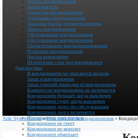
Чистка кондиционеров
Вызов мастера
Демонтаж кондиционеров
Дозаправка кондиционеров
Закладка трассы для кондиционера
Замена кондиционеров
Обслуживание кондиционеров
Обслуживание кондиционеров
Проектирование кондиционирования
Установка кондиционеров
Чистка вентиляции
Штробление стен под кондиционер
Диагностика
В кондиционере не двигаются жалюзи
Запах в кондиционере
Запах горелой проводки из кондиционера
Компрессор кондиционера не включается
Кондиционер булькает, когда выключен
Кондиционер гудит, когда выключен
Кондиционер долго без обслуживания
Кондиционер долго включается
Кондиционер дует теплым
Artic System Group
»
Неисправности кондиционеров
»
Кондицио
Кондиционер не греет
Кондиционер не морозит
Ко
Кондиционер обмерзает