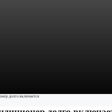
нер долго включается
ндиционер долго включае