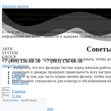
Заказать звонок
Еще одной потенциальной причиной медленного запуска являе
может потребоваться больше времени, так как для правильн
управления.
Если в настройках кондиционера установлено значение «включ
информация, это может привести к задержке подачи охлаждающ
Советы
ARTIC
SYSTEM
GROUP
Вот несколько советов, которым вы можете следовать, чтобы д
+7 (499) 136-68-36 +7 (903) 136-68-36
Заказать звонок
убедитесь, что все фильтры чистые перед началом работ
проверьте и дважды проверьте правильность всех настро
Главная
следите за тем, как часто нужно менять фильтр, чтобы 
О нас
приглашайте специалиста для осмотра и обслуживания ко
Контакты
Menu
Главная
О нас
Контакты
Бесплатная диагностика