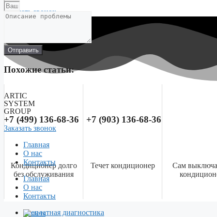
Заказать звонок
Отправить
Похожие статьи:
ARTIC
SYSTEM
GROUP
+7 (499) 136-68-36 +7 (903) 136-68-36
Заказать звонок
Главная
О нас
Контакты
Кондиционер долго
Течет кондиционер
Сам выключа
без обслуживания
кондицион
Menu
Главная
О нас
Контакты
Бесплатная диагностика