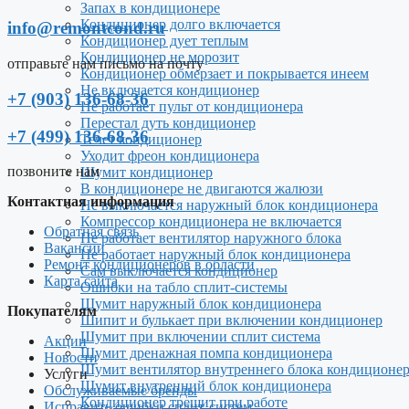
Запах в кондиционере
Кондиционер долго включается
info@remontcond.ru
Кондиционер дует теплым
Кондиционер не морозит
отправьте нам письмо на почту
Кондиционер обмерзает и покрывается инеем
Не включается кондиционер
+7 (903) 136-68-36
Не работает пульт от кондиционера
Перестал дуть кондиционер
+7 (499) 136-68-36
Течет кондиционер
Уходит фреон кондиционера
позвоните нам
Шумит кондиционер
В кондиционере не двигаются жалюзи
Контактная информация
Не выключается наружный блок кондиционера
Компрессор кондиционера не включается
Обратная связь
Не работает вентилятор наружного блока
Вакансии
Не работает наружный блок кондиционера
Ремонт кондиционеров в области
Сам выключается кондиционер
Карта сайта
Ошибки на табло сплит-системы
Шумит наружный блок кондиционера
Покупателям
Шипит и булькает при включении кондиционер
Шумит при включении сплит система
Акции
Шумит дренажная помпа кондиционера
Новости
Шумит вентилятор внутреннего блока кондиционе
Услуги
Шумит внутренний блок кондиционера
Обслуживаемые бренды
Кондиционер трещит при работе
Исправить ошибки сплит-систем