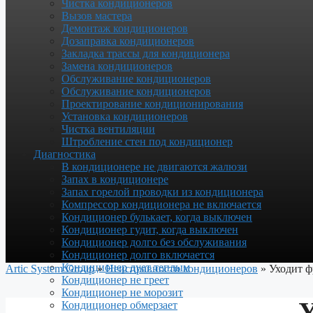
Чистка кондиционеров
Вызов мастера
Демонтаж кондиционеров
Дозаправка кондиционеров
Закладка трассы для кондиционера
Замена кондиционеров
Обслуживание кондиционеров
Обслуживание кондиционеров
Проектирование кондиционирования
Установка кондиционеров
Чистка вентиляции
Штробление стен под кондиционер
Диагностика
В кондиционере не двигаются жалюзи
Запах в кондиционере
Запах горелой проводки из кондиционера
Компрессор кондиционера не включается
Кондиционер булькает, когда выключен
Кондиционер гудит, когда выключен
Кондиционер долго без обслуживания
Кондиционер долго включается
Кондиционер дует теплым
Artic System Group
»
Неисправности кондиционеров
»
Уходит ф
Кондиционер не греет
Кондиционер не морозит
У
Кондиционер обмерзает