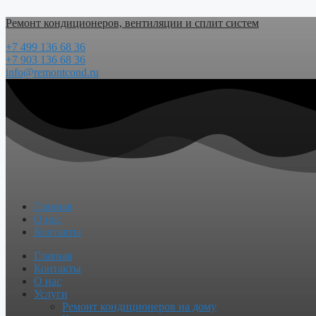
Перейти
Ремонт кондиционеров, вентиляции и сплит систем
к
содержимому
+7 499 136 68 36
+7 903 136 68 36
info@remontcond.ru
Главная
О нас
Контакты
Menu
Главная
Контакты
О нас
Услуги
Ремонт кондиционеров на дому