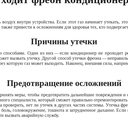
 воздух внутри устройства. Если этот газ начинает утекать, эт
 также привести к осложнениям для здоровья тех, кто подвергает
Причины утечки
и способами. Один из них — если кондиционер не проходит ре
 может вызвать утечку. Другой способ утечки фреона — неправил
рез которую газ может выходить. Наконец, внешняя сила, наприме
Предотвращение осложнений
принять меры, чтобы предотвратить дальнейшие повреждения и 
нного специалиста, который сможет правильно отремонтировать 
а проверить, нет ли утечек в других частях системы. Утечка ф
 боль, головокружение, тошнота и затрудненное дыхание. Если 
ти вызвать аварийную службу.