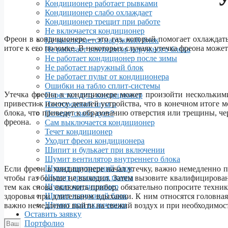
Кондиционер работает рывками
Кондиционер слабо охлаждает
Кондиционер трещит при работе
Не включается кондиционер
Фреон в кондиционере — это газ, который помогает охлаждать
Не выключается наружный блок
итоге к его поломке. В некоторых случаях утечка фреона может
Не работает вентилятор наружного блока
Не работает кондиционер после зимы
Не работает наружный блок
Не работает пульт от кондиционера
Ошибки на табло сплит-системы
Утечка фреона в кондиционере может произойти нескольким
Перестал дуть кондиционер
привести к износу деталей устройства, что в конечном итоге
Посторонний шум и
блока, что приведет к образованию отверстия или трещины, че
Почему слабо дует?
фреона.
Сам выключается кондиционер
Течет кондиционер
Уходит фреон кондиционера
Шипит и булькает при включении
Шумит вентилятор внутреннего блока
Шумит внутренний блок
Если фреон в кондиционере начал утечку, важно немедленно 
Шумит дренажная помпа
чтобы газ больше не выходил. Затем вызовите квалифицирова
Шумит кондиционер
тем как снова включить прибор, обязательно попросите техник
Шумит наружный блок
здоровья при длительном вдыхании. К ним относятся головная
Шумит при включении
важно немедленно выйти на свежий воздух и при необходимос
Оставить заявку
Портфолио