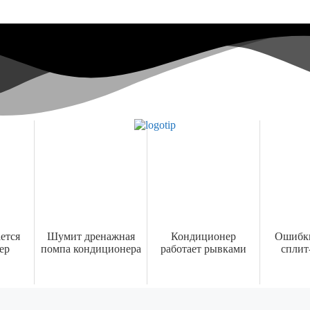
ется
Шумит дренажная
Кондиционер
Ошибки
ер
помпа кондиционера
работает рывками
сплит