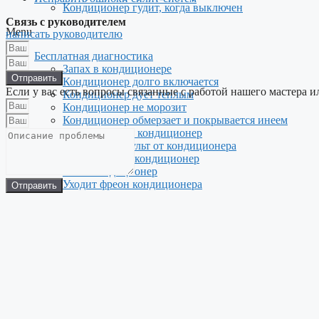
Кондиционер гудит, когда выключен
Связь с руководителем
Menu
написать руководителю
Бесплатная диагностика
Запах в кондиционере
Отправить
Кондиционер долго включается
Если у вас есть вопросы связанные с работой нашего мастера и
Кондиционер дует теплым
Кондиционер не морозит
Кондиционер обмерзает и покрывается инеем
Не включается кондиционер
Не работает пульт от кондиционера
Перестал дуть кондиционер
Течет кондиционер
Уходит фреон кондиционера
Отправить
Шумит кондиционер
В кондиционере не двигаются жалюзи
Не выключается наружный блок кондиционера
Компрессор кондиционера не включается
Не работает вентилятор наружного блока
Не работает наружный блок кондиционера
Сам выключается кондиционер
Ошибки на табло сплит-системы
Шумит наружный блок кондиционера
Шипит и булькает при включении кондиционер