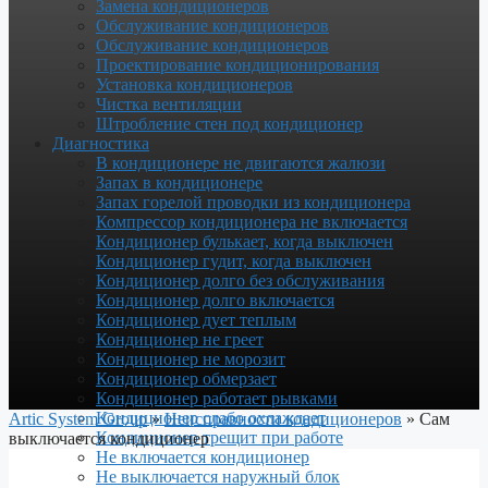
Замена кондиционеров
Обслуживание кондиционеров
Обслуживание кондиционеров
Проектирование кондиционирования
Установка кондиционеров
Чистка вентиляции
Штробление стен под кондиционер
Диагностика
В кондиционере не двигаются жалюзи
Запах в кондиционере
Запах горелой проводки из кондиционера
Компрессор кондиционера не включается
Кондиционер булькает, когда выключен
Кондиционер гудит, когда выключен
Кондиционер долго без обслуживания
Кондиционер долго включается
Кондиционер дует теплым
Кондиционер не греет
Кондиционер не морозит
Кондиционер обмерзает
Кондиционер работает рывками
Кондиционер слабо охлаждает
Artic System Group
»
Неисправности кондиционеров
»
Сам
Кондиционер трещит при работе
выключается кондиционер
Не включается кондиционер
Не выключается наружный блок