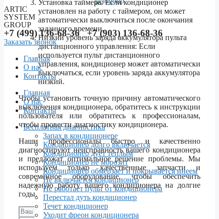
Установка таймера: Если кондиционер
ARTIC
установлен на работу с таймером, он может
SYSTEM
автоматически выключиться после окончания
GROUP
заданного времени.
+7 (499) 136-68-36 +7 (903) 136-68-36
Низкий уровень заряда аккумулятора пульта
Заказать звонок
дистанционного управления: Если
используется пульт дистанционного
Главная
управления, кондиционер может автоматически
О нас
выключаться, если уровень заряда аккумулятора
Контакты
низкий.
Menu
Главная
Чтобы установить точную причину автоматического
О нас
выключения кондиционера, обратитесь к инструкции
Контакты
пользователя или обратитесь к профессионалам,
чтобы провести диагностику кондиционера.
Бесплатная диагностика
Запах в кондиционере
Наши профессионалы быстро и качественно
Кондиционер долго включается
диагностируют неисправность вашего кондиционера
Кондиционер дует теплым
и предложат оптимальное решение проблемы. Мы
Кондиционер не морозит
используем только качественные запчасти и
Кондиционер обмерзает и покрывается инеем
современное оборудование, чтобы обеспечить
Не включается кондиционер
надежную работу вашего кондиционера на долгие
Не работает пульт от кондиционера
годы.
Перестал дуть кондиционер
Течет кондиционер
Уходит фреон кондиционера