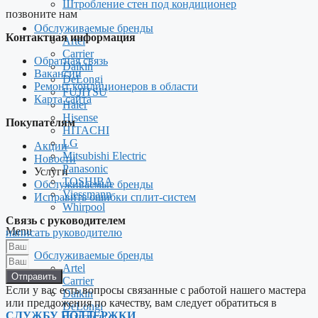
Штробление стен под кондиционер
позвоните нам
Обслуживаемые бренды
Контактная информация
Artel
Carrier
Обратная связь
Daikin
Вакансии
DeLongi
Ремонт кондиционеров в области
FUJITSU
Карта сайта
Haier
Hisense
Покупателям
HITACHI
LG
Акции
Mitsubishi Electric
Новости
Panasonic
Услуги
TOSHIBA
Обслуживаемые бренды
Viessmann
Исправить ошибки сплит-систем
Whirpool
Связь с руководителем
Menu
написать руководителю
Обслуживаемые бренды
Artel
Отправить
Carrier
Если у вас есть вопросы связанные с работой нашего мастера
Daikin
или предложения по качеству, вам следует обратиться в
DeLongi
СЛУЖБУ ПОДДЕРЖКИ