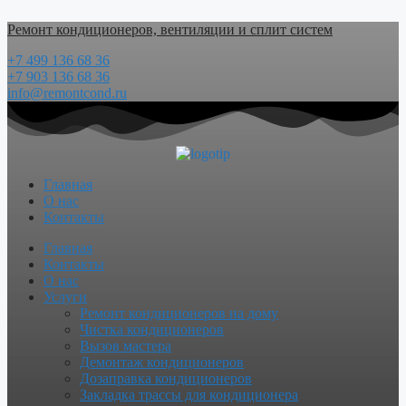
Перейти
Ремонт кондиционеров, вентиляции и сплит систем
к
содержимому
+7 499 136 68 36
+7 903 136 68 36
info@remontcond.ru
Главная
О нас
Контакты
Menu
Главная
Контакты
О нас
Услуги
Ремонт кондиционеров на дому
Чистка кондиционеров
Вызов мастера
Демонтаж кондиционеров
Дозаправка кондиционеров
Закладка трассы для кондиционера