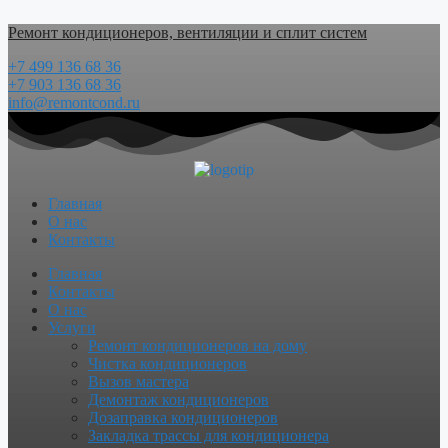
Перейти
Ремонт кондиционеров, вентиляции и сплит систем
к
содержимому
+7 499 136 68 36
+7 903 136 68 36
info@remontcond.ru
Главная
О нас
Контакты
Menu
Главная
Контакты
О нас
Услуги
Ремонт кондиционеров на дому
Чистка кондиционеров
Вызов мастера
Демонтаж кондиционеров
Дозаправка кондиционеров
Закладка трассы для кондиционера