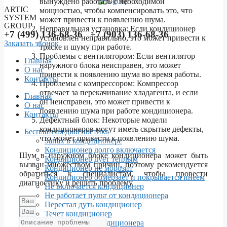
вынуждено работать с необходимой
ARTIC
мощностью, чтобы компенсировать это, что
SYSTEM
может привести к появлению шума.
GROUP
Неправильная установка: Если кондиционер
+7 (499) 136-68-36 +7 (903) 136-68-36
установлен неправильно, это может привести к
Заказать звонок
тряске и шуму при работе.
Проблемы с вентилятором: Если вентилятор
Главная
наружного блока неисправен, это может
О нас
привести к появлению шума во время работы.
Контакты
Проблемы с компрессором: Компрессор
отвечает за перекачивание хладагента, и если
Menu
Главная
он неисправен, это может привести к
О нас
появлению шума при работе кондиционера.
Контакты
Дефектный блок: Некоторые модели
кондиционеров могут иметь скрытые дефекты,
Бесплатная диагностика
что может привести к появлению шума.
Запах в кондиционере
Кондиционер долго включается
Шум в наружном блоке кондиционера может быть
Кондиционер дует теплым
вызван множеством причин, поэтому рекомендуется
Кондиционер не морозит
обратиться к специалистам, чтобы провести
Кондиционер обмерзает и покрывается инеем
диагностику и решить проблему.
Не включается кондиционер
Не работает пульт от кондиционера
Перестал дуть кондиционер
Течет кондиционер
Уходит фреон кондиционера