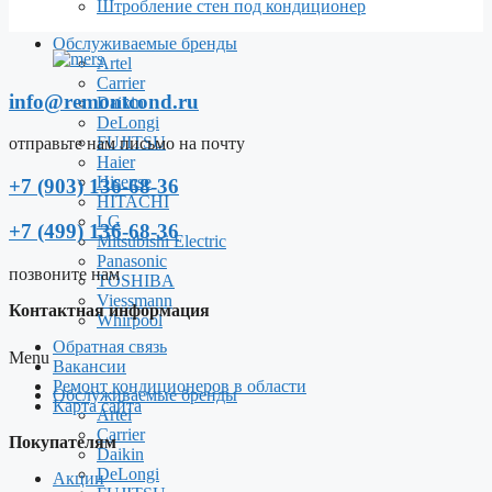
Штробление стен под кондиционер
Обслуживаемые бренды
Artel
Carrier
info@remontcond.ru
Daikin
DeLongi
FUJITSU
отправьте нам письмо на почту
Haier
Hisense
+7 (903) 136-68-36
HITACHI
LG
+7 (499) 136-68-36
Mitsubishi Electric
Panasonic
позвоните нам
TOSHIBA
Viessmann
Контактная информация
Whirpool
Обратная связь
Menu
Вакансии
Ремонт кондиционеров в области
Обслуживаемые бренды
Карта сайта
Artel
Carrier
Покупателям
Daikin
DeLongi
Акции