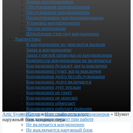
Замена кондиционеров
Обслуживание кондиционеров
Обслуживание кондиционеров
Проектирование кондиционирования
Установка кондиционеров
Чистка вентиляции
Штробление стен под кондиционер
Диагностика
В кондиционере не двигаются жалюзи
Запах в кондиционере
Запах горелой проводки из кондиционера
Компрессор кондиционера не включается
Кондиционер булькает, когда выключен
Кондиционер гудит, когда выключен
Кондиционер долго без обслуживания
Кондиционер долго включается
Кондиционер дует теплым
Кондиционер не греет
Кондиционер не морозит
Кондиционер обмерзает
Кондиционер работает рывками
Кондиционер слабо охлаждает
Artic System Group
»
Неисправности кондиционеров
»
Шумит
Кондиционер трещит при работе
наружный блок кондиционера
Не включается кондиционер
Не выключается наружный блок