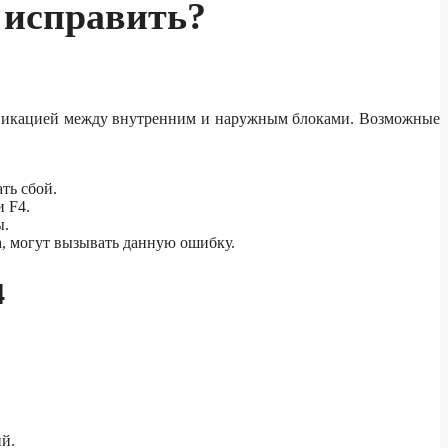
к исправить?
муникацией между внутренним и наружным блоками. Возможные
ть сбой.
 F4.
ы.
а, могут вызывать данную ошибку.
4
й.