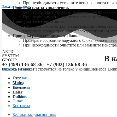
При необходимости устраните неисправности или 
Заказать звонок
Проверка платы управления
:
Осмотрите плату управления на наличие признаков
При необходимости замените плату управления.
Проверка электропитания
:
Убедитесь, что электропитание кондиционера стаби
Исправьте любые проблемы с электропитанием, если
Проверка работы наружного блока
:
Проверьте состояние наружного блока, включая вен
При необходимости очистите или замените неиспр
ARTIC
SYSTEM
В к
GROUP
+7 (499) 136-68-36 +7 (903) 136-68-36
Ошибка F4 может встречаться не только у кондиционеров Elenb
Заказать звонок
Gree
Главная
Midea
О нас
Hisense
Контакты
Haier
Menu
Главная
Daikin
О нас
Контакты
Бесплатная диагностика