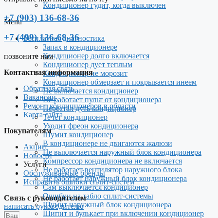
Кондиционер гудит, когда выключен
+7 (903) 136-68-36
Menu
+7 (499) 136-68-36
Бесплатная диагностика
Запах в кондиционере
Кондиционер долго включается
позвоните нам
Кондиционер дует теплым
Контактная информация
Кондиционер не морозит
Кондиционер обмерзает и покрывается инеем
Обратная связь
Не включается кондиционер
Вакансии
Не работает пульт от кондиционера
Ремонт кондиционеров в области
Перестал дуть кондиционер
Карта сайта
Течет кондиционер
Уходит фреон кондиционера
Покупателям
Шумит кондиционер
В кондиционере не двигаются жалюзи
Акции
Не выключается наружный блок кондиционера
Новости
Компрессор кондиционера не включается
Услуги
Не работает вентилятор наружного блока
Обслуживаемые бренды
Не работает наружный блок кондиционера
Исправить ошибки сплит-систем
Сам выключается кондиционер
Ошибки на табло сплит-системы
Связь с руководителем
Шумит наружный блок кондиционера
написать руководителю
Шипит и булькает при включении кондиционер