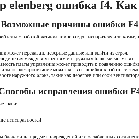
 elenberg ошибка f4. Ка
Возможные причины ошибки F4
проблемы с работой датчика температуры испарителя или ком
чик может передавать неверные данные или выйти из строя.
соединения между внутренним и наружным блоками могут вызва
авность платы управления может приводить к появлению ошибки
вильное электропитание может вызвать ошибки в работе систем
аботе наружного блока, такие как перегрев или сбой вентилятор
Способы исправления ошибки F
ие шаги:
чие неисправностей.
м блоками на предмет повреждений или ослабленных соединени