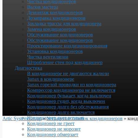
Чистка кондиционеров
Вызов мастера
Демонтаж кондиционеров
Дозаправка кондиционеров
Закладка трассы для кондиционера
Замена кондиционеров
Обслуживание кондиционеров
Обслуживание кондиционеров
Проектирование кондиционирования
Установка кондиционеров
Чистка вентиляции
Штробление стен под кондиционер
Диагностика
В кондиционере не двигаются жалюзи
Запах в кондиционере
Запах горелой проводки из кондиционера
Компрессор кондиционера не включается
Кондиционер булькает, когда выключен
Кондиционер гудит, когда выключен
Кондиционер долго без обслуживания
Кондиционер долго включается
Кондиционер дует теплым
Artic System Group
»
Устранение ошибок кондиционеров
»
конд
Кондиционер не греет
Кондиционер не морозит
Кондиционер обмерзает