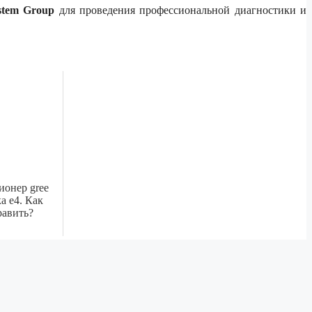
ystem Group
для проведения профессиональной диагностики и
ионер gree
а е4. Как
равить?