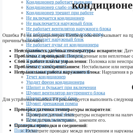
кондиционер
Кондиционер работает рывками
Кондиционер слабо охлаждает
Кондиционер трещит при работе
Не включается кондиционер
Не выключается наружный блок
Не работает вентилятор наружного блока
Не работает кондиционер после зимы
Ошибка F4 на кондиционерах Elenberg обычно указывает на 
Не работает наружный блок
причины включают:
Не работает пульт от кондиционера
Ошибки на табло сплит-системы
Неисправность датчика температуры испарителя
: Дат
Перестал дуть кондиционер
Проблемы с проводкой
: Поврежденные или неплотные 
Посторонний шум и
Сбой в работе платы управления
: Поломка или неиспр
Почему слабо дует?
Проблемы с электропитанием
: Нестабильное или непра
Сам выключается кондиционер
Неправильная работа наружного блока
: Нарушения в р
Течет кондиционер
Уходит фреон кондиционера
Шипит и булькает при включении
Шумит вентилятор внутреннего блока
Шумит внутренний блок
Для устранения ошибки F4 рекомендуется выполнить следующ
Шумит дренажная помпа
Шумит кондиционер
Проверка датчика температуры испарителя
:
Шумит наружный блок
Проверьте датчик температуры испарителя на нали
Шумит при включении
Если датчик неисправен, замените его.
Оставить заявку
Проверка проводки и соединений
:
Портфолио
Осмотрите проводку между внутренним и наружны