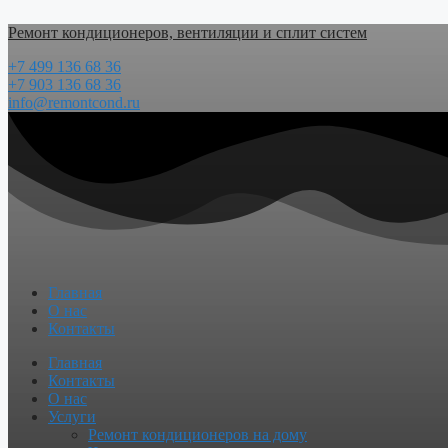
Перейти
Ремонт кондиционеров, вентиляции и сплит систем
к
содержимому
+7 499 136 68 36
+7 903 136 68 36
info@remontcond.ru
Главная
О нас
Контакты
Menu
Главная
Контакты
О нас
Услуги
Ремонт кондиционеров на дому