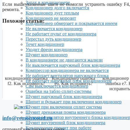
Запах в кондиционере
Если вышеуказанные шаги не помогли устранить ошибку F4,
Кондиционер долго включается
ремонта.
Кондиционер дует теплым
Кондиционер не морозит
Похожие статьи:
Кондиционер обмерзает и покрывается инеем
Не включается кондиционер
Не работает пульт от кондиционера
Перестал дуть кондиционер
Течет кондиционер
Уходит фреон кондиционера
Шумит кондиционер
В кондиционере не двигаются жалюзи
Не выключается наружный блок кондиционера
Компрессор кондиционера не включается
Не работает вентилятор наружного блока
кондиционер ошибка
Кондиционер ошибка
кондиционер 
Не работает наружный блок кондиционера
f2. Как исправить?
е6. Как исправить?
ошибка e7. 
Сам выключается кондиционер
исправить
Ошибки на табло сплит-системы
Шумит наружный блок кондиционера
Шипит и булькает при включении кондиционер
Шумит при включении сплит система
Шумит дренажная помпа кондиционера
info@remontcond.ru
Шумит вентилятор внутреннего блока кондиционе
Шумит внутренний блок кондиционера
Кондиционер трещит при работе
отправьте нам письмо на почту