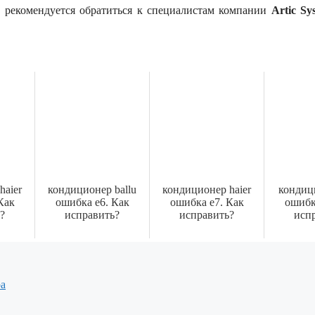
 рекомендуется обратиться к специалистам компании
Artic S
haier
кондиционер ballu
кондиционер haier
кондиц
Как
ошибка е6. Как
ошибка е7. Как
ошибк
?
исправить?
исправить?
исп
ра