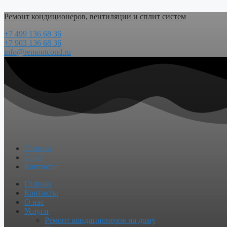
Перейти
Ремонт кондиционеров, вентиляции и сплит систем
к
содержимому
+7 499 136 68 36
+7 903 136 68 36
info@remontcond.ru
Главная
О нас
Контакты
Menu
Главная
Контакты
О нас
Услуги
Ремонт кондиционеров на дому