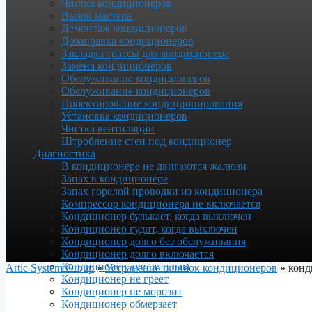
Чистка кондиционеров
Вызов мастера
Демонтаж кондиционеров
Дозаправка кондиционеров
Закладка трассы для кондиционера
Замена кондиционеров
Обслуживание кондиционеров
Обслуживание кондиционеров
Проектирование кондиционирования
Установка кондиционеров
Чистка вентиляции
Штробление стен под кондиционер
Диагностика
В кондиционере не двигаются жалюзи
Запах в кондиционере
Запах горелой проводки из кондиционера
Компрессор кондиционера не включается
Кондиционер булькает, когда выключен
Кондиционер гудит, когда выключен
Кондиционер долго без обслуживания
Кондиционер долго включается
Кондиционер дует теплым
Artic System Group
»
Устранение ошибок кондиционеров
»
конд
Кондиционер не греет
Кондиционер не морозит
Кондиционер обмерзает