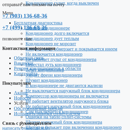
Кондиционер гудит, когда выключен
отправьте нам письмо на почту
Menu
+7 (903) 136-68-36
Бесплатная диагностика
+7 (499) 136-68-36
Запах в кондиционере
Кондиционер долго включается
Кондиционер дует теплым
позвоните нам
Кондиционер не морозит
Контактная информация
Кондиционер обмерзает и покрывается инеем
Не включается кондиционер
Обратная связь
Не работает пульт от кондиционера
Вакансии
Перестал дуть кондиционер
Ремонт кондиционеров в области
Течет кондиционер
Карта сайта
Уходит фреон кондиционера
Шумит кондиционер
Покупателям
В кондиционере не двигаются жалюзи
Не выключается наружный блок кондиционера
Акции
Компрессор кондиционера не включается
Новости
Не работает вентилятор наружного блока
Услуги
Не работает наружный блок кондиционера
Обслуживаемые бренды
Сам выключается кондиционер
Исправить ошибки сплит-систем
Ошибки на табло сплит-системы
Шумит наружный блок кондиционера
Связь с руководителем
Шипит и булькает при включении кондиционер
написать руководителю