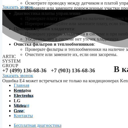
Осмотрите проводку между датчиком и платой упр
Заказать звонок
Исправьте или замените поврежденные участки про
Диагностика платы управления
:
Проверьте плату управления на наличие видимых 
Перепрограммируйте или замените плату, если это 
Проверка уровня хладагента
:
Проверьте уровень хладагента в системе и при нео
Убедитесь, что в системе нет утечек хладагента.
Очистка фильтров и теплообменников
:
Проверьте фильтры и теплообменники на наличие з
Очистите или замените их, если они засорены.
ARTIC
SYSTEM
GROUP
В к
+7 (499) 136-68-36 +7 (903) 136-68-36
Заказать звонок
Ошибка E4 может встречаться не только на кондиционерах Kent
Главная
Kentatsu
О нас
Electrolux
Контакты
LG
Menu
Главная
Midea
О нас
Gree
Контакты
Бесплатная диагностика