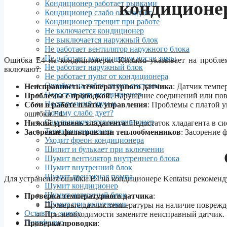
кондиционер
Кондиционер работает рывками
Кондиционер слабо охлаждает
Кондиционер трещит при работе
Не включается кондиционер
Не выключается наружный блок
Не работает вентилятор наружного блока
Не работает кондиционер после зимы
Ошибка E4 на кондиционерах Kentatsu указывает на пробл
Не работает наружный блок
включают:
Не работает пульт от кондиционера
Ошибки на табло сплит-системы
Неисправность температурного датчика
: Датчик темпе
Перестал дуть кондиционер
Проблемы с проводкой
: Нарушение соединений или по
Посторонний шум и
Сбои в работе платы управления
: Проблемы с платой 
Почему слабо дует?
ошибки E4.
Сам выключается кондиционер
Низкий уровень хладагента
: Недостаток хладагента в с
Течет кондиционер
Засорение фильтров или теплообменников
: Засорение 
Уходит фреон кондиционера
Шипит и булькает при включении
Шумит вентилятор внутреннего блока
Шумит внутренний блок
Шумит дренажная помпа
Для устранения ошибки E4 на кондиционере Kentatsu рекомен
Шумит кондиционер
Шумит наружный блок
Проверка температурного датчика
:
Шумит при включении
Проверьте датчик температуры на наличие повреж
Оставить заявку
При необходимости замените неисправный датчик.
Портфолио
Проверка проводки
: