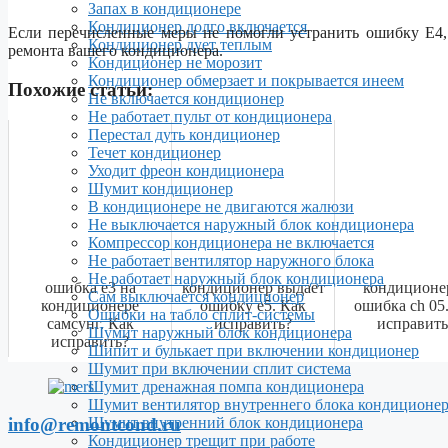
Запах в кондиционере
Кондиционер долго включается
Если перечисленные меры не помогли устранить ошибку E4,
Кондиционер дует теплым
ремонта вашего кондиционера.
Кондиционер не морозит
Кондиционер обмерзает и покрывается инеем
Похожие статьи:
Не включается кондиционер
Не работает пульт от кондиционера
Перестал дуть кондиционер
Течет кондиционер
Уходит фреон кондиционера
Шумит кондиционер
В кондиционере не двигаются жалюзи
Не выключается наружный блок кондиционера
Компрессор кондиционера не включается
Не работает вентилятор наружного блока
Не работает наружный блок кондиционера
ошибка е3 на
кондиционер выдает
кондиционер
Сам выключается кондиционер
кондиционере
ошибку е5. Как
ошибка ch 05
Ошибки на табло сплит-системы
самсунг. Как
исправить?
исправить
Шумит наружный блок кондиционера
исправить?
Шипит и булькает при включении кондиционер
Шумит при включении сплит система
Шумит дренажная помпа кондиционера
Шумит вентилятор внутреннего блока кондиционе
info@remontcond.ru
Шумит внутренний блок кондиционера
Кондиционер трещит при работе