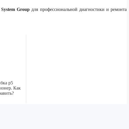
c System Group
для профессиональной диагностики и ремонта
бка p5
ионер. Как
равить?