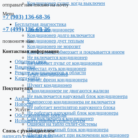
Кондиционер гудит, когда выключен
отправьте нам письмо на почту
Menu
+7 (903) 136-68-36
Бесплатная диагностика
+7 (499) 136-68-36
Запах в кондиционере
Кондиционер долго включается
Кондиционер дует теплым
позвоните нам
Кондиционер не морозит
Контактная информация
Кондиционер обмерзает и покрывается инеем
Не включается кондиционер
Обратная связь
Не работает пульт от кондиционера
Вакансии
Перестал дуть кондиционер
Ремонт кондиционеров в области
Течет кондиционер
Карта сайта
Уходит фреон кондиционера
Шумит кондиционер
Покупателям
В кондиционере не двигаются жалюзи
Не выключается наружный блок кондиционера
Акции
Компрессор кондиционера не включается
Новости
Не работает вентилятор наружного блока
Услуги
Не работает наружный блок кондиционера
Обслуживаемые бренды
Сам выключается кондиционер
Исправить ошибки сплит-систем
Ошибки на табло сплит-системы
Шумит наружный блок кондиционера
Связь с руководителем
Шипит и булькает при включении кондиционер
написать руководителю