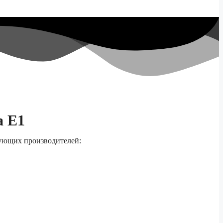
а E1
дующих производителей: