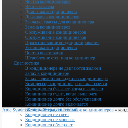
Чистка кондиционеров
Вызов мастера
Демонтаж кондиционеров
Дозаправка кондиционеров
Закладка трассы для кондиционера
Замена кондиционеров
Обслуживание кондиционеров
Обслуживание кондиционеров
Проектирование кондиционирования
Установка кондиционеров
Чистка вентиляции
Штробление стен под кондиционер
Диагностика
В кондиционере не двигаются жалюзи
Запах в кондиционере
Запах горелой проводки из кондиционера
Компрессор кондиционера не включается
Кондиционер булькает, когда выключен
Кондиционер гудит, когда выключен
Кондиционер долго без обслуживания
Кондиционер долго включается
Кондиционер дует теплым
Artic System Group
»
Устранение ошибок кондиционеров
»
конд
Кондиционер не греет
Кондиционер не морозит
Кондиционер обмерзает