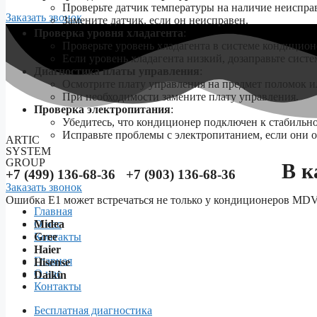
Проверьте датчик температуры на наличие неиспра
Заказать звонок
Замените датчик, если он неисправен.
Проверка уровня хладагента
:
Проверьте уровень хладагента в системе кондицион
Если уровень хладагента низкий, дозаправьте систе
Диагностика платы управления
:
Осмотрите плату управления на предмет поломок и
При необходимости замените плату управления.
Проверка электропитания
:
Убедитесь, что кондиционер подключен к стабильн
Исправьте проблемы с электропитанием, если они 
ARTIC
SYSTEM
GROUP
В к
+7 (499) 136-68-36 +7 (903) 136-68-36
Заказать звонок
Ошибка E1 может встречаться не только у кондиционеров MDV,
Главная
Midea
О нас
Gree
Контакты
Haier
Menu
Главная
Hisense
О нас
Daikin
Контакты
Бесплатная диагностика