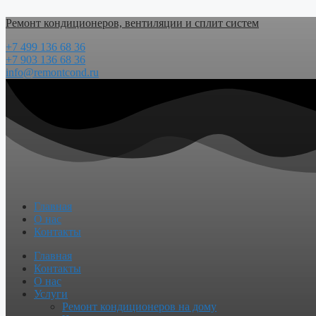
Перейти
Ремонт кондиционеров, вентиляции и сплит систем
к
содержимому
+7 499 136 68 36
+7 903 136 68 36
info@remontcond.ru
Главная
О нас
Контакты
Menu
Главная
Контакты
О нас
Услуги
Ремонт кондиционеров на дому