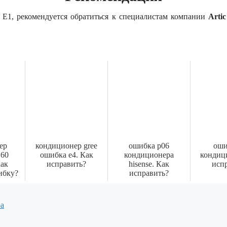
 E1, рекомендуется обратиться к специалистам компании
Arti
ер
кондиционер gree
ошибка p06
оши
 60
ошибка е4. Как
кондиционера
кондиц
Как
исправить?
hisense. Как
исп
ибку?
исправить?
ра