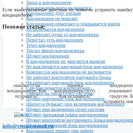
Запах в кондиционере
Кондиционер долго включается
Если вышеуказанные действия не помогли устранить ошибку
Кондиционер дует теплым
кондиционера.
Кондиционер не морозит
Кондиционер обмерзает и покрывается инеем
Похожие статьи:
Не включается кондиционер
Не работает пульт от кондиционера
Перестал дуть кондиционер
Течет кондиционер
Уходит фреон кондиционера
Шумит кондиционер
В кондиционере не двигаются жалюзи
Не выключается наружный блок кондиционера
Компрессор кондиционера не включается
Не работает вентилятор наружного блока
Не работает наружный блок кондиционера
ошибка f1 на
ошибка
кондицион
Сам выключается кондиционер
кондиционере. Как
кондиционера ch 05.
показывает
Ошибки на табло сплит-системы
исправить?
Как исправить?
градусов. 
Шумит наружный блок кондиционера
исправить ош
Шипит и булькает при включении кондиционер
Шумит при включении сплит система
Шумит дренажная помпа кондиционера
Шумит вентилятор внутреннего блока кондиционе
info@remontcond.ru
Шумит внутренний блок кондиционера
Кондиционер трещит при работе