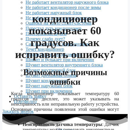
Не работает вентилятор наружного блока
Не работает кондиционер после зимы
Не работает наружный блок
кондиционер
Не работает пульт от кондиционера
Ошибки на табло сплит-системы
показывает 60
Перестал дуть кондиционер
Посторонний шум и
Почему слабо дует?
градусов. Как
Сам выключается кондиционер
Течет кондиционер
исправить ошибку?
Уходит фреон кондиционера
Шипит и булькает при включении
Шумит вентилятор внутреннего блока
Возможные причины
Шумит внутренний блок
Шумит дренажная помпа
ошибки
Шумит кондиционер
Шумит наружный блок
Шумит при включении
Когда кондиционер показывает температуру 60
Оставить заявку
градусов на дисплее, это может указывать на
Портфолио
неисправность или неправильную работу устройства.
Основные причины появления этой ошибки могут
Заказать звонок
включать:
Неисправность датчика температуры
: Датчик
температуры может передавать некорректные