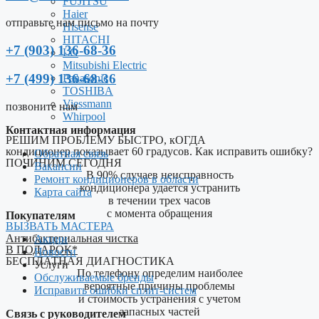
FUJITSU
Haier
отправьте нам письмо на почту
Hisense
HITACHI
+7 (903) 136-68-36
LG
Mitsubishi Electric
+7 (499) 136-68-36
Panasonic
TOSHIBA
Viessmann
позвоните нам
Whirpool
Контактная информация
РЕШИМ ПРОБЛЕМУ БЫСТРО, кОГДА
кондиционер показывает 60 градусов. Как исправить ошибку?
Обратная связь
ПОЧИНИМ СЕГОДНЯ
Вакансии
В 90% случаев неисправность
Ремонт кондиционеров в области
кондиционера удается устранить
Карта сайта
в течении трех часов
c момента обращения
Покупателям
ВЫЗВАТЬ МАСТЕРА
Антибактериальная чистка
Акции
В ПОДАРОК*
Новости
БЕСПЛАТНАЯ ДИАГНОСТИКА
Услуги
По телефону определим наиболее
Обслуживаемые бренды
вероятные причины проблемы
Исправить ошибки сплит-систем
и стоимость устранения с учетом
запасных частей
Связь с руководителем