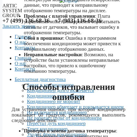
данные, что приводит к неправильному
ARTIC
SYSTEM
отображению температуры на дисплее.
GROUP
Проблемы с платой управления
: Плата
+7 (499) 136-68-36 +7 (903) 136-68-36
управления может некорректно обрабатывать
Заказать звонок
сигналы от датчиков, что вызывает ошибку в
отображении температуры.
Главная
Сбой в прошивке
: Ошибка в программном
О нас
обеспечении кондиционера может привести к
Контакты
неправильному отображению данных.
Неправильные настройки
: Возможно, на
Menu
Главная
устройстве были установлены неправильные
О нас
настройки, что привело к ошибочному
Контакты
показанию температуры.
Бесплатная диагностика
Способы исправления
Запах в кондиционере
Кондиционер долго включается
ошибки
Кондиционер дует теплым
Кондиционер не морозит
Кондиционер обмерзает и покрывается инеем
Для устранения ошибки, при которой кондиционер
Не включается кондиционер
показывает 60 градусов, рекомендуется выполнить
Не работает пульт от кондиционера
следующие действия:
Перестал дуть кондиционер
Течет кондиционер
Проверка и замена датчика температуры
:
Уходит фреон кондиционера
Проверьте датчик температуры на