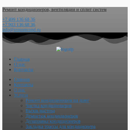
Перейти
Ремонт кондиционеров, вентиляции и сплит систем
к
содержимому
+7 499 136 68 36
+7 903 136 68 36
info@remontcond.ru
Главная
О нас
Контакты
Menu
Главная
Контакты
О нас
Услуги
Ремонт кондиционеров на дому
Чистка кондиционеров
Вызов мастера
Демонтаж кондиционеров
Дозаправка кондиционеров
Закладка трассы для кондиционера