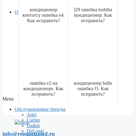
Штробление стен под кондиционер
кондиционер
l29 ошибка toshiba
Обслуживаемые бренды
кентатсу ошибка е4.
кондиционер. Как
Artel
Как исправить?
исправить?
Carrier
Daikin
DeLongi
FUJITSU
Haier
Hisense
HITACHI
LG
Mitsubishi Electric
Panasonic
TOSHIBA
ошибка е2 на
кондиционер ballu
Viessmann
кондиционере. Как
ошибка f3. Как
Whirpool
исправить?
исправить?
Menu
Обслуживаемые бренды
Artel
Carrier
Daikin
DeLongi
info@remontcond.ru