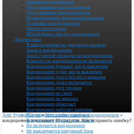
Замена кондиционеров
Обслуживание кондиционеров
Обслуживание кондиционеров
Проектирование кондиционирования
Установка кондиционеров
Чистка вентиляции
Штробление стен под кондиционер
Диагностика
В кондиционере не двигаются жалюзи
Запах в кондиционере
Запах горелой проводки из кондиционера
Компрессор кондиционера не включается
Кондиционер булькает, когда выключен
Кондиционер гудит, когда выключен
Кондиционер долго без обслуживания
Кондиционер долго включается
Кондиционер дует теплым
Кондиционер не греет
Кондиционер не морозит
Кондиционер обмерзает
Кондиционер работает рывками
Кондиционер слабо охлаждает
Artic System Group
»
Устранение ошибок кондиционеров
»
Кондиционер трещит при работе
кондиционер показывает 60 градусов. Как исправить ошибку?
Не включается кондиционер
Не выключается наружный блок