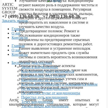
Улучшение качества воздуха: Кондиционеры
ARTIC
играют важную роль в поддержании чистоты и
SYSTEM
свежести воздуха в помещении. Регулярная
GROUP
очистка фильтров и удаление пыли, пыльцы,
+7 (499) 136-68-36 +7 (903) 136-68-36
бактерий и других загрязнений помогает
Заказать звонок
предотвратить их накопление в системе и
улучшить качество воздуха.
Главная
Предотвращение поломок: Ремонт и
О нас
обслуживание кондиционеров также
Контакты
направлены на предотвращение серьезных
поломок и дорогостоящих ремонтных работ.
Menu
Главная
Раннее выявление и устранение неполадок
О нас
может значительно продлить срок службы
Контакты
системы и снизить вероятность возникновения
аварийных ситуаций.
Бесплатная диагностика
Безопасность: Некоторые аспекты
Запах в кондиционере
обслуживания кондиционеров, такие как
Кондиционер долго включается
проверка и чистка электрических компонентов,
Кондиционер дует теплым
устранение потенциальных утечек газа и
Кондиционер не морозит
контроль давления в системе, направлены на
Кондиционер обмерзает и покрывается инеем
обеспечение безопасной эксплуатации
Не включается кондиционер
кондиционера.
Не работает пульт от кондиционера
Перестал дуть кондиционер
Arctic System Group имеет опытных и
Течет кондиционер
квалифицированных специалистов, которые могут
Уходит фреон кондиционера