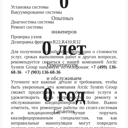
0
Установка системы
Вакуумирование системы
Опытных
Диагностика системы
Ремонт системы
инженеров
Проверка узлов
0
 лет
Дозаправка фреоном:R22,R410,R32
Для получения подробной информации о стоимости
услуг, сроках выполнения работ и других вопросах,
рекомендуется связаться с нашей компанией Arctic
Ремонтируем
System Group напрямую по телефонам:
+7 (499) 136-
68-36 +7 (903) 136-68-36
и обслуживаем
Уточните все важные детали и требования, чтобы
0
 год
быть уверенным, что компания Arctic System Group
сможет предоставить вам необходимые услуги и
удовлетворить ваши потребности по ремонту и
обслуживанию кондиционеров в Лобне. Важно
отметить, что ремонтные работы по сплит-системам
Гарантия
и кондиционерам лучше поручать
квалифицированным специалистам, так как
неправильные манипуляции могут повредить