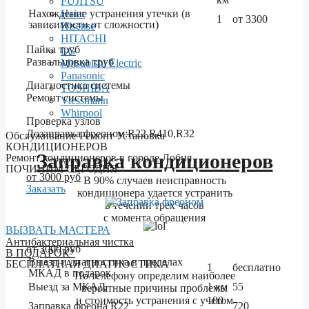
FUJITSU
Нахождение устранения утечки (в
Haier
1
от 3300
зависимости от сложности)
Hisense
HITACHI
Пайка труб
LG
Развальцовка труб
Mitsubishi Electric
Panasonic
Диагностика системы
TOSHIBA
Ремонт системы
Viessmann
Whirpool
Проверка узлов
Дозаправка фреоном:R22,R410,R32
Обслуживание Ремонт Установка
КОНДИЦИОНЕРОВ
Заправка кондиционеров
Ремонт кондиционеров в городе Лобня
ПОЧИНИМ СЕГОДНЯ
от 3000 руб
В 90% случаев неисправность
Заказать
кондиционера удается устранить
в течении трех часов
c момента обращения
ВЫЗВАТЬ МАСТЕРА
Антибактериальная чистка
от 3000 руб
В ПОДАРОК*
Выезд и диагностика в пределах
БЕСПЛАТНАЯ ДИАГНОСТИКА
1
бесплатно
МКАД в подарок
По телефону определим наиболее
Выезд за МКАД
1 км
55
вероятные причины проблемы
и стоимость устранения с учетом
100
Заправка фреона R22
720