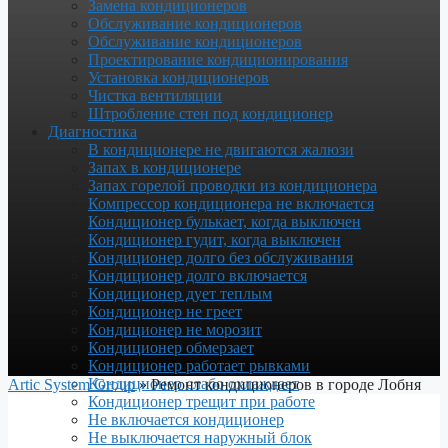
Замена кондиционеров
Обслуживание кондиционеров
Обслуживание кондиционеров
Проектирование кондиционирования
Установка кондиционеров
Чистка вентиляции
Штробление стен под кондиционер
Диагностика
В кондиционере не двигаются жалюзи
Запах в кондиционере
Запах горелой проводки из кондиционера
Компрессор кондиционера не включается
Кондиционер булькает, когда выключен
Кондиционер гудит, когда выключен
Кондиционер долго без обслуживания
Кондиционер долго включается
Кондиционер дует теплым
Кондиционер не греет
Кондиционер не морозит
Кондиционер обмерзает
Кондиционер работает рывками
Кондиционер слабо охлаждает
Artic System Group
»
Ремонт кондиционеров в городе Лобня
Кондиционер трещит при работе
Не включается кондиционер
Не выключается наружный блок