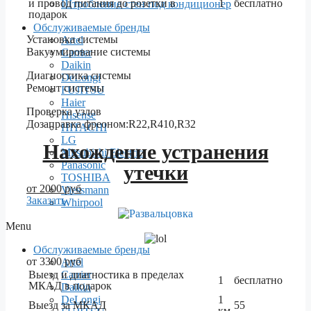
и провод питания до розетки в
1
бесплатно
Штробление стен под кондиционер
подарок
Обслуживаемые бренды
Установка системы
Artel
Вакуумирование системы
Carrier
Daikin
Диагностика системы
DeLongi
Ремонт системы
FUJITSU
Haier
Проверка узлов
Hisense
Дозаправка фреоном:R22,R410,R32
HITACHI
LG
Нахождение устранения
Mitsubishi Electric
Panasonic
утечки
TOSHIBA
от 2000 руб
Viessmann
Заказать
Whirpool
Menu
Обслуживаемые бренды
от 3300 руб
Artel
Выезд и диагностика в пределах
Carrier
1
бесплатно
МКАД в подарок
Daikin
1
DeLongi
Выезд за МКАД
55
км