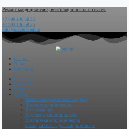
Перейти
Ремонт кондиционеров, вентиляции и сплит систем
к
содержимому
+7 499 136 68 36
+7 903 136 68 36
info@remontcond.ru
Главная
О нас
Контакты
Menu
Главная
Контакты
О нас
Услуги
Ремонт кондиционеров на дому
Чистка кондиционеров
Вызов мастера
Демонтаж кондиционеров
Дозаправка кондиционеров
Закладка трассы для кондиционера