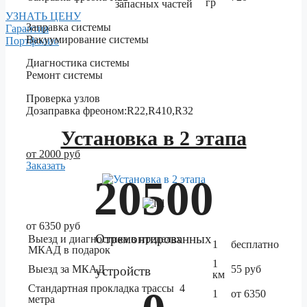
гр
запасных частей
УЗНАТЬ ЦЕНУ
Заправка системы
Гарантия
Вакуумирование системы
Портфолио
Диагностика системы
Ремонт системы
Проверка узлов
Дозаправка фреоном:R22,R410,R32
Установка в 2 этапа
от 2000 руб
Заказать
20500
от 6350 руб
Отремонтированных
Выезд и диагностика в пределах
1
бесплатно
МКАД в подарок
1
Выезд за МКАД
55 руб
устройств
км
Стандартная прокладка трассы 4
1
от 6350
метра