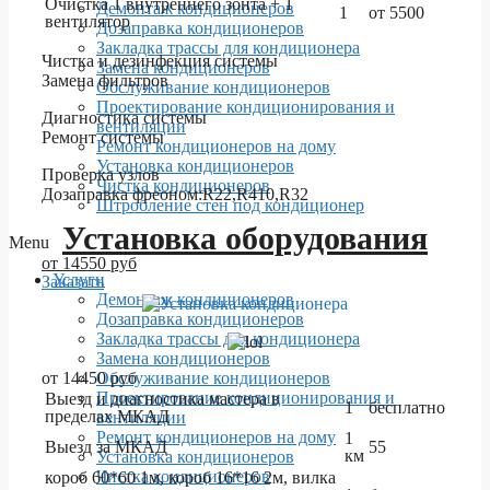
Очистка 1 внутреннего зонта + 1
Демонтаж кондиционеров
1
от 5500
вентилятор
Дозаправка кондиционеров
Закладка трассы для кондиционера
Чистка и дезинфекция системы
Замена кондиционеров
Замена фильтров
Обслуживание кондиционеров
Проектирование кондиционирования и
Диагностика системы
вентиляции
Ремонт системы
Ремонт кондиционеров на дому
Установка кондиционеров
Проверка узлов
Чистка кондиционеров
Дозаправка фреоном:R22,R410,R32
Штробление стен под кондиционер
Установка оборудования
Menu
от 14550 руб
Услуги
Заказать
Демонтаж кондиционеров
Дозаправка кондиционеров
Закладка трассы для кондиционера
Замена кондиционеров
от 14450 руб
Обслуживание кондиционеров
Проектирование кондиционирования и
Выезд и диагностика мастера в
1
бесплатно
пределах МКАД
вентиляции
Ремонт кондиционеров на дому
1
Выезд за МКАД
55
км
Установка кондиционеров
Чистка кондиционеров
короб 60*60 1м, короб 16*16 2м, вилка