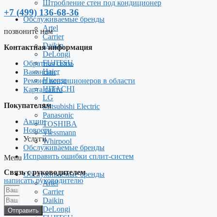
Штробление стен под кондиционер
+7 (499) 136-68-36
Обслуживаемые бренды
Artel
позвоните нам
Carrier
Daikin
Контактная информация
DeLongi
FUJITSU
Обратная связь
Haier
Вакансии
Hisense
Ремонт кондиционеров в области
HITACHI
Карта сайта
LG
Покупателям
Mitsubishi Electric
Panasonic
Акции
TOSHIBA
Новости
Viessmann
Услуги
Whirpool
Обслуживаемые бренды
Исправить ошибки сплит-систем
Menu
Связь с руководителем
Обслуживаемые бренды
написать руководителю
Artel
Carrier
Daikin
DeLongi
Отправить