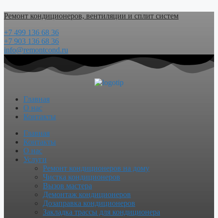
Перейти
Ремонт кондиционеров, вентиляции и сплит систем
к
содержимому
+7 499 136 68 36
+7 903 136 68 36
info@remontcond.ru
Главная
О нас
Контакты
Menu
Главная
Контакты
О нас
Услуги
Ремонт кондиционеров на дому
Чистка кондиционеров
Вызов мастера
Демонтаж кондиционеров
Дозаправка кондиционеров
Закладка трассы для кондиционера