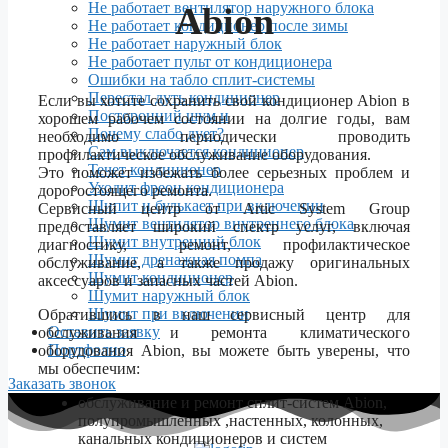
Не работает вентилятор наружного блока
Abion
Не работает кондиционер после зимы
Не работает наружный блок
Не работает пульт от кондиционера
Ошибки на табло сплит-системы
Перестал дуть кондиционер
Если вы хотите сохранить свой кондиционер Abion в
Посторонний шум и
хорошем рабочем состоянии на долгие годы, вам
Почему слабо дует?
необходимо периодически проводить
Сам выключается кондиционер
профилактическое обслуживание оборудования.
Течет кондиционер
Это поможет избежать более серьезных проблем и
Уходит фреон кондиционера
дорогостоящего ремонта.
Шипит и булькает при включении
Сервисный центр от Artic System Group
Шумит вентилятор внутреннего блока
предоставляет широкий спектр услуг, включая
Шумит внутренний блок
диагностику, ремонт, профилактическое
Шумит дренажная помпа
обслуживание, а также продажу оригинальных
Шумит кондиционер
аксессуаров и запасных частей Abion.
Шумит наружный блок
Шумит при включении
Обратившись в наш сервисный центр для
Оставить заявку
обслуживания и ремонта климатического
Портфолио
оборудования Abion, вы можете быть уверены, что
мы обеспечим:
Заказать звонок
обслуживание и ремонт сплит-систем Abion,
полупромышленных ,настенных, колонных,
канальных кондиционеров и систем