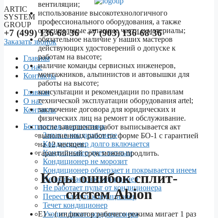
вентиляции;
ARTIC
использование высокотехнологичного
SYSTEM
профессионального оборудования, а также
GROUP
оригинальные запасные части и материалы;
+7 (499) 136-68-36 +7 (903) 136-68-36
обязательное наличие у наших мастеров
Заказать звонок
действующих удостоверений о допуске к
работам на высоте;
Главная
наличие команды сервисных инженеров,
О нас
монтажников, альпинистов и автовышки для
Контакты
работы на высоте;
Menu
консультации и рекомендации по правилам
Главная
технической эксплуатации оборудования artel;
О нас
заключение договора для юридических и
Контакты
физических лиц на ремонт и обслуживание.
Бесплатная диагностика
после завершения работ выписывается акт
Запах в кондиционере
выполненных работ по форме БО-1 с гарантией
Кондиционер долго включается
на 12 месяцев.
Кондиционер дует теплым
гарантийный срок можно продлить.
Кондиционер не морозит
Кондиционер обмерзает и покрывается инеем
Коды ошибок сплит-
Не включается кондиционер
Не работает пульт от кондиционера
систем Abion
Перестал дуть кондиционер
Течет кондиционер
Уходит фреон кондиционера
E1 – ( индикатор рабочего режима мигает 1 раз