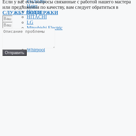
FUJITSU
Если у вас есть вопросы связанные с работой нашего мастера
Haier
или предложения по качеству, вам следует обратиться в
Hisense
СЛУЖБУ ПОДДЕРЖКИ
HITACHI
LG
Mitsubishi Electric
Panasonic
TOSHIBA
Viessmann
Whirpool
Отправить
Обслуживание Ремонт Установка
КОНДИЦИОНЕРОВ
Abion
ПОЧИНИМ СЕГОДНЯ
В 90% случаев неисправность
кондиционера удается устранить
в течении трех часов
c момента обращения
ВЫЗВАТЬ МАСТЕРА
Антибактериальная чистка
В ПОДАРОК*
БЕСПЛАТНАЯ ДИАГНОСТИКА
По телефону определим наиболее
вероятные причины проблемы
и стоимость устранения с учетом