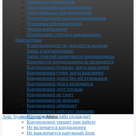
Замена кондиционеров
Обслуживание кондиционеров
Обслуживание кондиционеров
Проектирование кондиционирования
Установка кондиционеров
Чистка вентиляции
Штробление стен под кондиционер
Диагностика
В кондиционере не двигаются жалюзи
Запах в кондиционере
Запах горелой проводки из кондиционера
Компрессор кондиционера не включается
Кондиционер булькает, когда выключен
Кондиционер гудит, когда выключен
Кондиционер долго без обслуживания
Кондиционер долго включается
Кондиционер дует теплым
Кондиционер не греет
Кондиционер не морозит
Кондиционер обмерзает
Кондиционер работает рывками
Кондиционер слабо охлаждает
Artic System Group
»
Abion
Кондиционер трещит при работе
Не включается кондиционер
Не выключается наружный блок