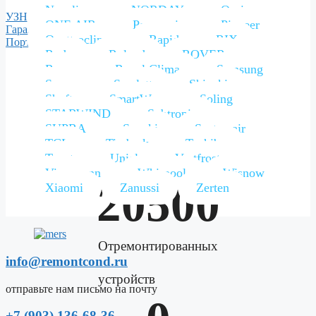
запасных частей
Neoclima
NORDAY
Oasis
УЗНАТЬ ЦЕНУ
ONE AIR
Panasonic
Pioneer
Гарантия
Quattroclima
Rapid
RIX
Портфолио
Roda
Roland
ROVER
Rovex
Royal Clima
Samsung
Sanyo
Scarlett
Shivaki
Shuft
SmartWay
Soling
STARWIND
Subtropic
SUPRA
Suzuki
Systemair
TCL
Timberk
Toshiba
Tosot
Uniel
Vestfrost
Viessmann
Whirpool
Wisnow
20500
Xiaomi
Zanussi
Zerten
Отремонтированных
info@remontcond.ru
устройств
отправьте нам письмо на почту
+7 (903) 136-68-36