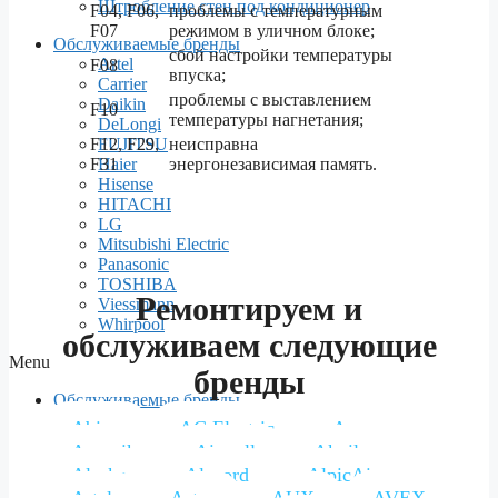
Штробление стен под кондиционер
F04, F06,
проблемы с температурным
F07
режимом в уличном блоке;
Обслуживаемые бренды
сбой настройки температуры
Artel
F08
впуска;
Carrier
проблемы с выставлением
Daikin
F10
температуры нагнетания;
DeLongi
FUJITSU
F12, F29,
неисправна
Haier
F31
энергонезависимая память.
Hisense
HITACHI
LG
Mitsubishi Electric
Panasonic
TOSHIBA
Ремонтируем и
Viessmann
Whirpool
обслуживаем следующие
Menu
бренды
Обслуживаемые бренды
Artel
Abion
AC Electric
Aero
Carrier
Aeronik
Airwell
Akvilon
Daikin
Alaska
Alecord
AlpicAir
DeLongi