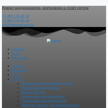
Перейти
Ремонт кондиционеров, вентиляции и сплит систем
к
содержимому
+7 499 136 68 36
+7 903 136 68 36
info@remontcond.ru
Главная
О нас
Контакты
Menu
Главная
Контакты
О нас
Услуги
Ремонт кондиционеров на дому
Чистка кондиционеров
Вызов мастера
Демонтаж кондиционеров
Дозаправка кондиционеров
Закладка трассы для кондиционера