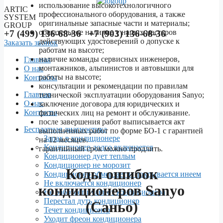
использование высокотехнологичного
ARTIC
профессионального оборудования, а также
SYSTEM
оригинальные запасные части и материалы;
GROUP
обязательное наличие у наших мастеров
+7 (499) 136-68-36 +7 (903) 136-68-36
действующих удостоверений о допуске к
Заказать звонок
работам на высоте;
наличие команды сервисных инженеров,
Главная
монтажников, альпинистов и автовышки для
О нас
работы на высоте;
Контакты
консультации и рекомендации по правилам
Menu
Главная
технической эксплуатации оборудования Sanyo;
О нас
заключение договора для юридических и
Контакты
физических лиц на ремонт и обслуживание.
после завершения работ выписывается акт
Бесплатная диагностика
выполненных работ по форме БО-1 с гарантией
Запах в кондиционере
на 12 месяцев.
Кондиционер долго включается
гарантийный срок можно продлить.
Кондиционер дует теплым
Кондиционер не морозит
Коды ошибок
Кондиционер обмерзает и покрывается инеем
Не включается кондиционер
кондиционеров Sanyo
Не работает пульт от кондиционера
Перестал дуть кондиционер
(Саньо)
Течет кондиционер
Уходит фреон кондиционера