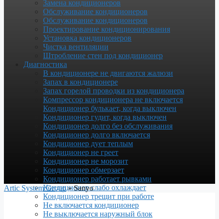
Замена кондиционеров
Обслуживание кондиционеров
Обслуживание кондиционеров
Проектирование кондиционирования
Установка кондиционеров
Чистка вентиляции
Штробление стен под кондиционер
Диагностика
В кондиционере не двигаются жалюзи
Запах в кондиционере
Запах горелой проводки из кондиционера
Компрессор кондиционера не включается
Кондиционер булькает, когда выключен
Кондиционер гудит, когда выключен
Кондиционер долго без обслуживания
Кондиционер долго включается
Кондиционер дует теплым
Кондиционер не греет
Кондиционер не морозит
Кондиционер обмерзает
Кондиционер работает рывками
Кондиционер слабо охлаждает
Artic System Group
»
Sanyo
Кондиционер трещит при работе
Не включается кондиционер
Не выключается наружный блок