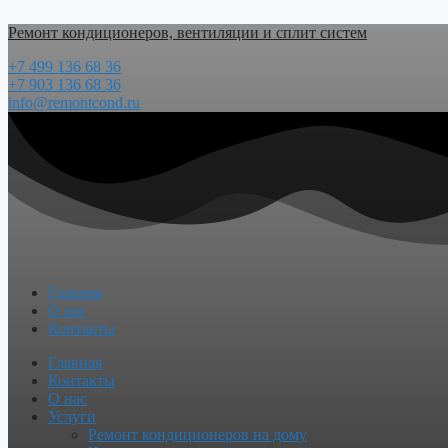
Перейти
Ремонт кондиционеров, вентиляции и сплит систем
к
содержимому
+7 499 136 68 36
+7 903 136 68 36
info@remontcond.ru
Главная
О нас
Контакты
Menu
Главная
Контакты
О нас
Услуги
Ремонт кондиционеров на дому