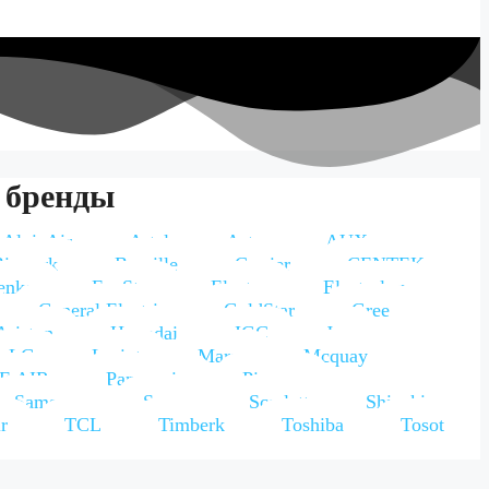
 бренды
AlpicAir
Artel
Aster
AUX
Bismark
Breville
Carrier
CENTEK
enko
EcoStar
Electra
Electrolux
General Electric
GoldStar
Gree
Ariston
Hyundai
IGC
Jax
LG
Loriot
Marsa
Mcquay
E AIR
Panasonic
Pioneer
Samsung
Sanyo
Scarlett
Shivaki
r
TCL
Timberk
Toshiba
Tosot