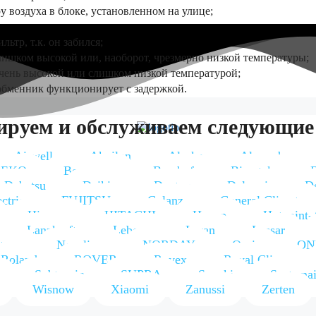
у воздуха в блоке, установленном на улице;
ьтр, т.к. он забился;
слишком высокой или, наоборот, чрезмерно низкой температуры;
 очень высокой или слишком низкой температурой;
обменник функционирует с задержкой.
ируем и обслуживаем следующие
Airwell
Akvilon
Alaska
Alecord
BEKO
Bergmann
Besshof
Bimatek
Dahatsu
Daikin
Dantex
Delongi
D
ectric
FUJITSU
Galanz
General Climate
Hisense
HITACHI
Hoapp
Hotpoint-
Lanzkraft
Leberg
Leran
Lessar
tery
Neoclima
NORDAY
Oasis
ON
Roland
ROVER
Rovex
Royal Clima
Subtropic
SUPRA
Suzuki
Systemai
Wisnow
Xiaomi
Zanussi
Zerten