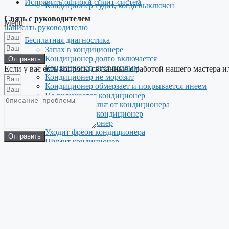
Исправить ошибки сплит-систем
Кондиционер гудит, когда выключен
Связь с руководителем
Menu
написать руководителю
Бесплатная диагностика
Запах в кондиционере
Кондиционер долго включается
Отправить
Кондиционер дует теплым
Если у вас есть вопросы связанные с работой нашего мастера и
Кондиционер не морозит
Кондиционер обмерзает и покрывается инеем
Не включается кондиционер
Не работает пульт от кондиционера
Перестал дуть кондиционер
Течет кондиционер
Уходит фреон кондиционера
Отправить
Шумит кондиционер
В кондиционере не двигаются жалюзи
Не выключается наружный блок кондиционера
Компрессор кондиционера не включается
Не работает вентилятор наружного блока
Не работает наружный блок кондиционера
Сам выключается кондиционер
Ошибки на табло сплит-системы
Шумит наружный блок кондиционера
Шипит и булькает при включении кондиционер