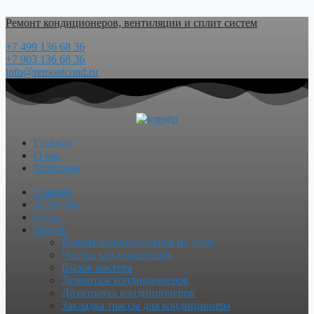
Перейти
Ремонт кондиционеров, вентиляции и сплит систем
к
содержимому
+7 499 136 68 36
+7 903 136 68 36
info@remontcond.ru
Главная
О нас
Контакты
Menu
Главная
Контакты
О нас
Услуги
Ремонт кондиционеров на дому
Чистка кондиционеров
Вызов мастера
Демонтаж кондиционеров
Дозаправка кондиционеров
Закладка трассы для кондиционера