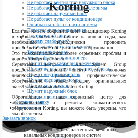
Не работает вентилятор наружного блока
Korting
Не работает кондиционер после зимы
Не работает наружный блок
Не работает пульт от кондиционера
Ошибки на табло сплит-системы
Перестал дуть кондиционер
Если вы хотите сохранить свой кондиционер Korting
Посторонний шум и
в хорошем рабочем состоянии на долгие годы, вам
Почему слабо дует?
необходимо периодически проводить
Сам выключается кондиционер
профилактическое обслуживание оборудования.
Течет кондиционер
Это поможет избежать более серьезных проблем и
Уходит фреон кондиционера
дорогостоящего ремонта.
Шипит и булькает при включении
Сервисный центр от Artic System Group
Шумит вентилятор внутреннего блока
предоставляет широкий спектр услуг, включая
Шумит внутренний блок
диагностику, ремонт, профилактическое
Шумит дренажная помпа
обслуживание, а также продажу оригинальных
Шумит кондиционер
аксессуаров и запасных частей Korting.
Шумит наружный блок
Шумит при включении
Обратившись в наш сервисный центр для
Оставить заявку
обслуживания и ремонта климатического
Портфолио
оборудования Korting, вы можете быть уверены, что
мы обеспечим:
Заказать звонок
обслуживание и ремонт сплит-систем Korting,
полупромышленных ,настенных, колонных,
канальных кондиционеров и систем