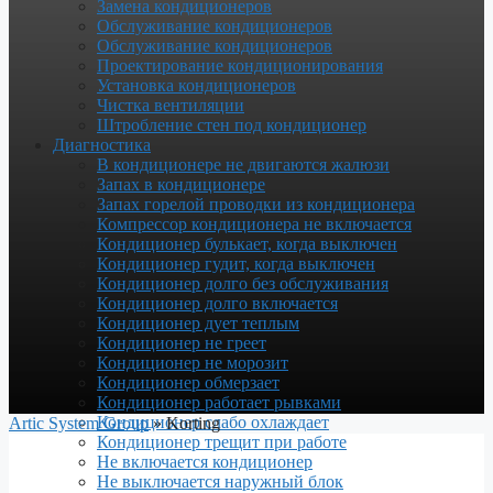
Замена кондиционеров
Обслуживание кондиционеров
Обслуживание кондиционеров
Проектирование кондиционирования
Установка кондиционеров
Чистка вентиляции
Штробление стен под кондиционер
Диагностика
В кондиционере не двигаются жалюзи
Запах в кондиционере
Запах горелой проводки из кондиционера
Компрессор кондиционера не включается
Кондиционер булькает, когда выключен
Кондиционер гудит, когда выключен
Кондиционер долго без обслуживания
Кондиционер долго включается
Кондиционер дует теплым
Кондиционер не греет
Кондиционер не морозит
Кондиционер обмерзает
Кондиционер работает рывками
Кондиционер слабо охлаждает
Artic System Group
»
Korting
Кондиционер трещит при работе
Не включается кондиционер
Не выключается наружный блок