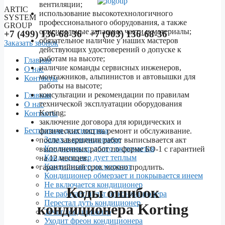
вентиляции;
ARTIC
использование высокотехнологичного
SYSTEM
профессионального оборудования, а также
GROUP
оригинальные запасные части и материалы;
+7 (499) 136-68-36 +7 (903) 136-68-36
обязательное наличие у наших мастеров
Заказать звонок
действующих удостоверений о допуске к
работам на высоте;
Главная
наличие команды сервисных инженеров,
О нас
монтажников, альпинистов и автовышки для
Контакты
работы на высоте;
Menu
консультации и рекомендации по правилам
Главная
технической эксплуатации оборудования
О нас
Korting;
Контакты
заключение договора для юридических и
Бесплатная диагностика
физических лиц на ремонт и обслуживание.
Запах в кондиционере
после завершения работ выписывается акт
Кондиционер долго включается
выполненных работ по форме БО-1 с гарантией
Кондиционер дует теплым
на 12 месяцев.
Кондиционер не морозит
гарантийный срок можно продлить.
Кондиционер обмерзает и покрывается инеем
Не включается кондиционер
Коды ошибок
Не работает пульт от кондиционера
Перестал дуть кондиционер
кондиционера Korting
Течет кондиционер
Уходит фреон кондиционера