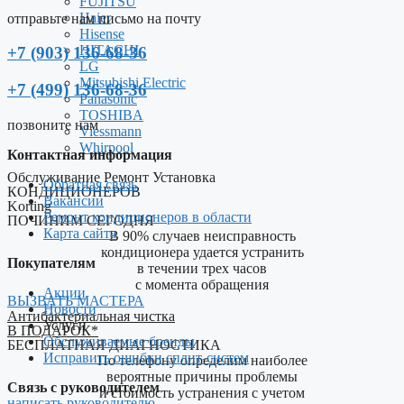
FUJITSU
Haier
отправьте нам письмо на почту
Hisense
HITACHI
+7 (903) 136-68-36
LG
Mitsubishi Electric
+7 (499) 136-68-36
Panasonic
TOSHIBA
позвоните нам
Viessmann
Whirpool
Контактная информация
Обслуживание Ремонт Установка
Обратная связь
КОНДИЦИОНЕРОВ
Вакансии
Korting
Ремонт кондиционеров в области
ПОЧИНИМ СЕГОДНЯ
Карта сайта
В 90% случаев неисправность
кондиционера удается устранить
Покупателям
в течении трех часов
c момента обращения
Акции
ВЫЗВАТЬ МАСТЕРА
Новости
Антибактериальная чистка
Услуги
В ПОДАРОК*
Обслуживаемые бренды
БЕСПЛАТНАЯ ДИАГНОСТИКА
Исправить ошибки сплит-систем
По телефону определим наиболее
вероятные причины проблемы
Связь с руководителем
и стоимость устранения с учетом
написать руководителю