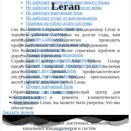
Не работает вентилятор наружного блока
Leran
Не работает кондиционер после зимы
Не работает наружный блок
Не работает пульт от кондиционера
Ошибки на табло сплит-системы
Перестал дуть кондиционер
сли вы хотите сохранить свой кондиционер Leran в
Посторонний шум и
хорошем рабочем состоянии на долгие годы, вам
Почему слабо дует?
необходимо периодически проводить
Сам выключается кондиционер
профилактическое обслуживание оборудования.
Течет кондиционер
Это поможет избежать более серьезных проблем и
Уходит фреон кондиционера
дорогостоящего ремонта.
Шипит и булькает при включении
Сервисный центр от Artic System Group
Шумит вентилятор внутреннего блока
предоставляет широкий спектр услуг, включая
Шумит внутренний блок
диагностику, ремонт, профилактическое
Шумит дренажная помпа
обслуживание, а также продажу оригинальных
Шумит кондиционер
аксессуаров и запасных частей Leran.
Шумит наружный блок
Шумит при включении
Обратившись в наш сервисный центр для
Оставить заявку
обслуживания и ремонта климатического
Портфолио
оборудования Leran, вы можете быть уверены, что мы
обеспечим:
Заказать звонок
обслуживание и ремонт сплит-систем Leran,
полупромышленных ,настенных, колонных,
канальных кондиционеров и систем