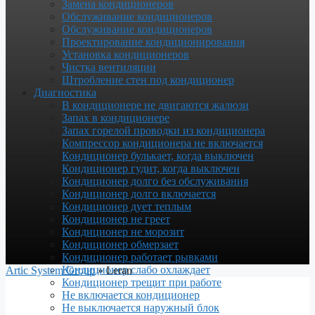
Замена кондиционеров
Обслуживание кондиционеров
Обслуживание кондиционеров
Проектирование кондиционирования
Установка кондиционеров
Чистка вентиляции
Штробление стен под кондиционер
Диагностика
В кондиционере не двигаются жалюзи
Запах в кондиционере
Запах горелой проводки из кондиционера
Компрессор кондиционера не включается
Кондиционер булькает, когда выключен
Кондиционер гудит, когда выключен
Кондиционер долго без обслуживания
Кондиционер долго включается
Кондиционер дует теплым
Кондиционер не греет
Кондиционер не морозит
Кондиционер обмерзает
Кондиционер работает рывками
Кондиционер слабо охлаждает
Artic System Group
»
Leran
Кондиционер трещит при работе
Не включается кондиционер
Не выключается наружный блок