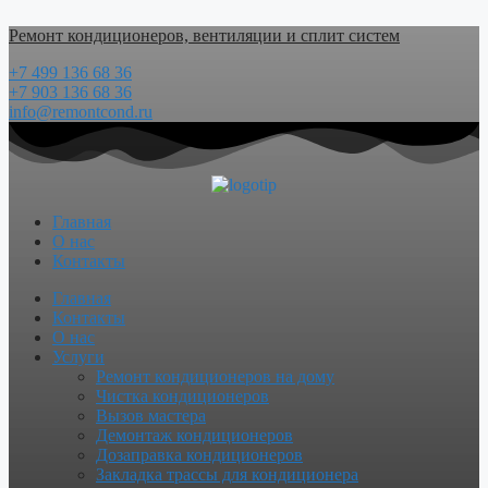
Перейти
Ремонт кондиционеров, вентиляции и сплит систем
к
содержимому
+7 499 136 68 36
+7 903 136 68 36
info@remontcond.ru
Главная
О нас
Контакты
Menu
Главная
Контакты
О нас
Услуги
Ремонт кондиционеров на дому
Чистка кондиционеров
Вызов мастера
Демонтаж кондиционеров
Дозаправка кондиционеров
Закладка трассы для кондиционера