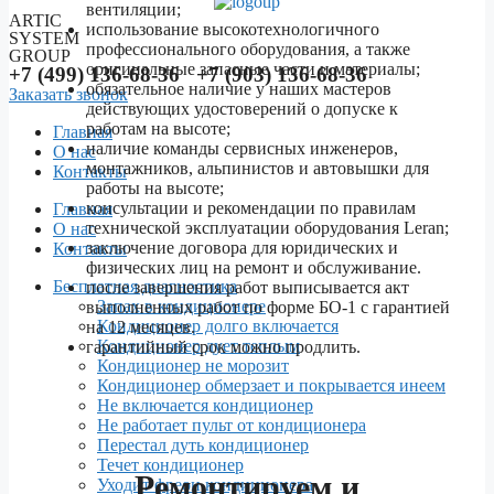
вентиляции;
ARTIC
использование высокотехнологичного
SYSTEM
профессионального оборудования, а также
GROUP
оригинальные запасные части и материалы;
+7 (499) 136-68-36 +7 (903) 136-68-36
обязательное наличие у наших мастеров
Заказать звонок
действующих удостоверений о допуске к
работам на высоте;
Главная
наличие команды сервисных инженеров,
О нас
монтажников, альпинистов и автовышки для
Контакты
работы на высоте;
Menu
консультации и рекомендации по правилам
Главная
технической эксплуатации оборудования Leran;
О нас
заключение договора для юридических и
Контакты
физических лиц на ремонт и обслуживание.
Бесплатная диагностика
после завершения работ выписывается акт
Запах в кондиционере
выполненных работ по форме БО-1 с гарантией
Кондиционер долго включается
на 12 месяцев.
Кондиционер дует теплым
гарантийный срок можно продлить.
Кондиционер не морозит
Кондиционер обмерзает и покрывается инеем
Не включается кондиционер
Не работает пульт от кондиционера
Перестал дуть кондиционер
Течет кондиционер
Ремонтируем и
Уходит фреон кондиционера